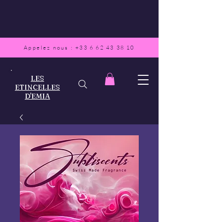
Appelez nous :
+33 6 62 43 38 10
LES
ETINCELLES
D'EMIA