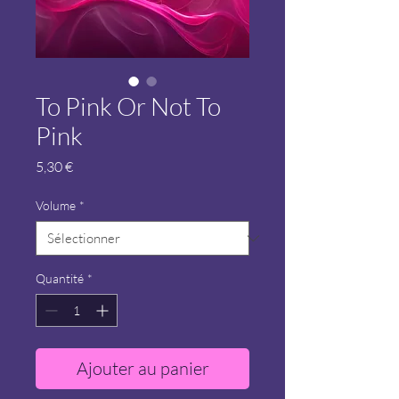
To Pink Or Not To
Pink
Prix
5,30 €
Volume
*
Quantité
*
Ajouter au panier