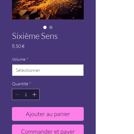
Sixième Sens
Prix
8,50 €
Volume
*
Quantité
*
Ajouter au panier
Commander et payer