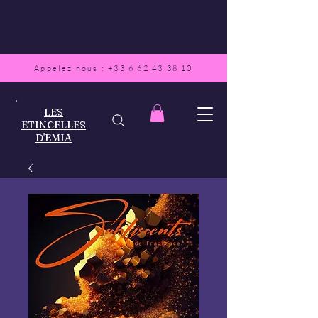
Appelez nous :
+33 6 62 43 38 10
LES
ETINCELLES
D'EMIA