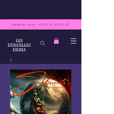
Appelez nous :
+33 6 62 43 38 10
LES
ETINCELLES
D'EMIA