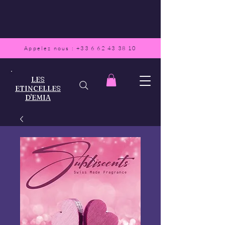
Appelez nous :
+33 6 62 43 38 10
LES
ETINCELLES
D'EMIA