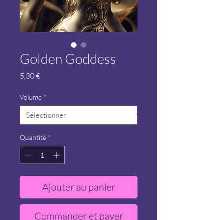
Golden Goddess
Prix
5,30 €
Volume
*
Quantité
*
Ajouter au panier
Commander et payer