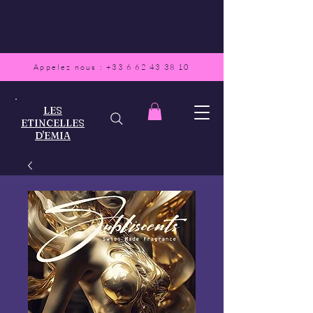
Appelez nous :
+33 6 62 43 38 10
LES
ETINCELLES
D'EMIA