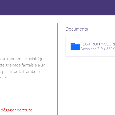
Documents
FDS-FRUITY-SECR
Download ZIP • 332
s un moment crucial. Que 
tte grenade fantaisie a un 
e plaisir de la framboise 
ille.
e dégager de toute 