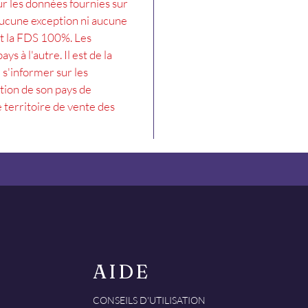
ur les données fournies sur 
aucune exception ni aucune 
st la FDS 100%. Les 
s à l'autre. Il est de la 
 s'informer sur les 
tion de son pays de 
 territoire de vente des 
AIDE
​CONSEILS D'UTILISATION