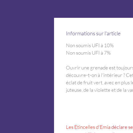
Informations sur l'article
Non soumis UFI à 10%
Non soumis UFI à 7%
Ouvrir une grenade est toujour
découvre-t-on à l'intérieur ? Ce
éclat de fruit vert, avec en plus l
juteuse, de la violette et de la van
Les Etincelles d'Emia
 déclare s