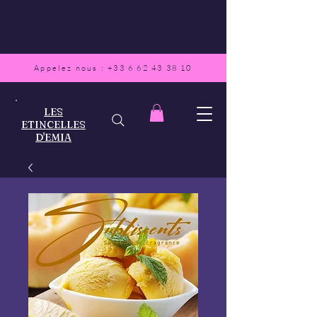
Appelez nous :
+33 6 62 43 38 10
LES
ETINCELLES
D'EMIA