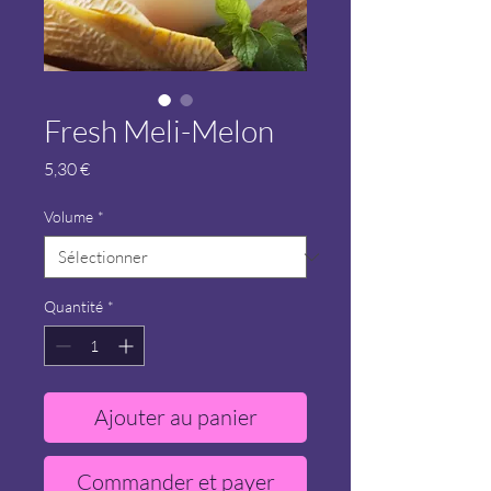
Fresh Meli-Melon
Prix
5,30 €
Volume
*
Quantité
*
Ajouter au panier
Commander et payer