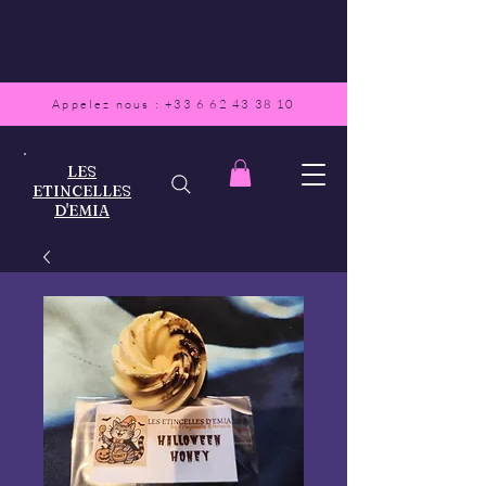
Appelez nous :
+33 6 62 43 38 10
LES
ETINCELLES
D'EMIA