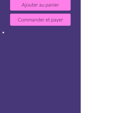
Ajouter au panier
Commander et payer
Information sur l'article
Fondant parfumé à utiliser dans 
un brûle parfum
Fabriqués avec de la cire 
végétale et parfum de Grasse, 
garantis sans CMR.
Poids environ 20 gr.
Modèle unique, les photos sont 
non contractuelles. les couleurs 
et les rendus peuvent 
légèrement varier d'un fondant à 