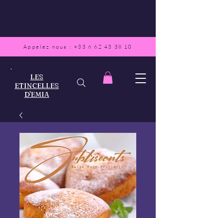
Appelez nous :
+33 6 62 43 38 10
LES
ETINCELLES
D'EMIA