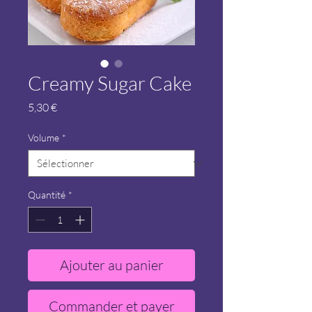
Creamy Sugar Cake
Prix
5,30 €
Volume
*
Quantité
*
Ajouter au panier
Commander et payer