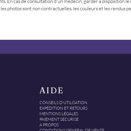
ts. En cas de consultation d'un médecin, garder à disposition le r
les photos sont non contractuelles. les couleurs et les rendus 
AIDE
​CONSEILS D'UTILISATION
EXPÉDITION ET RETOURS
MENTIONS LÉGALES
PAIEMENT SECURISE
A PROPOS
CONDITIONS GENERAL DE VENTE