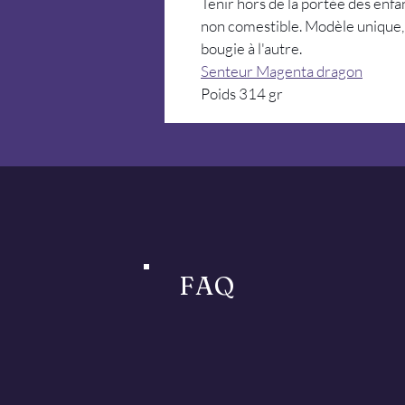
Tenir hors de la portée des enfan
non comestible. Modèle unique, 
bougie à l'autre.
Senteur Magenta dragon
Poids 314 gr
FAQ