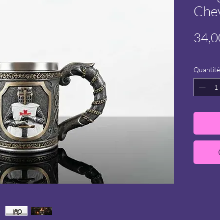
Chev
34,0
Quantité