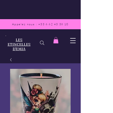
Appelez nous :
+33 6 62 43 38 10
LES
ETINCELLES
D'EMIA