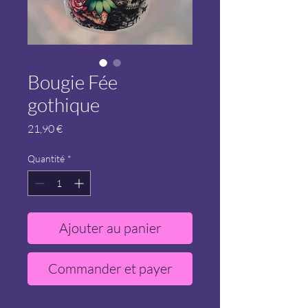
Bougie Fée
gothique
Prix
21,90 €
Quantité
*
Ajouter au panier
Commander et payer