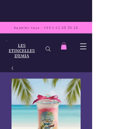
Appelez nous :
+33 6 62 43 38 10
LES
ETINCELLES
D'EMIA