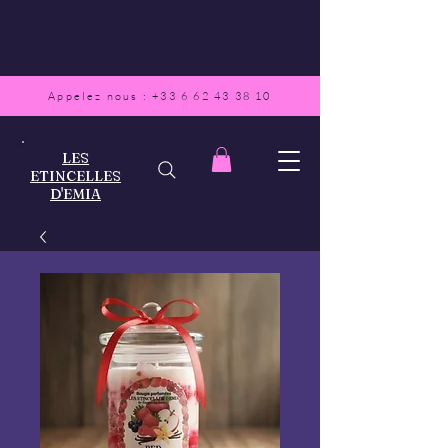
Appelez nous :
+33 6 62 43 38 10
LES
ETINCELLES
D'EMIA