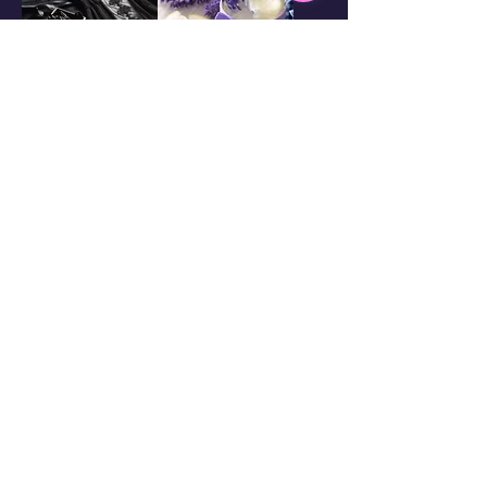
Sweet Little
Summer
Relaxation
Spiced Ice Tea
My Bookstore
FAQ
AIDE
​CONSEILS D'UTILISATION