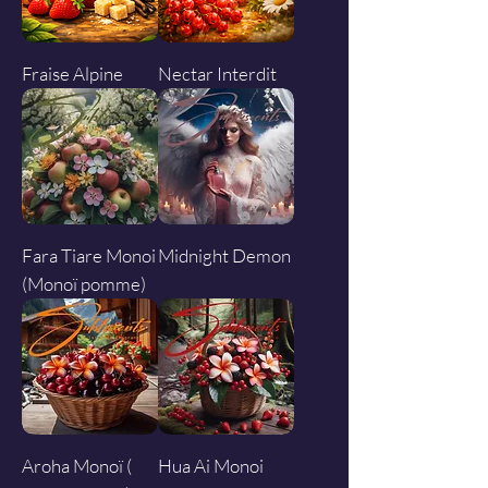
Fraise Alpine
Nectar Interdit
Fara Tiare Monoi
Midnight Demon
(Monoï pomme)
Aroha Monoï (
Hua Ai Monoi